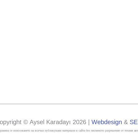
ра
Разкрасите
opyright © Aysel Karadayı 2026 |
Webdesign
&
S
бранява се използването на всички публикувани материали в сайта без писменото разрешение от техния авт