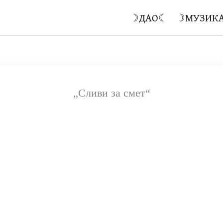
☽ДАО☾
☽МУЗИК
„Сливи за смет“