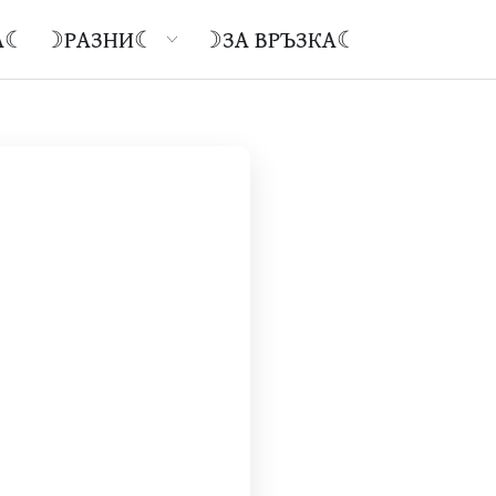
Open ☽Разни☾
А☾
☽РАЗНИ☾
☽ЗА ВРЪЗКА☾