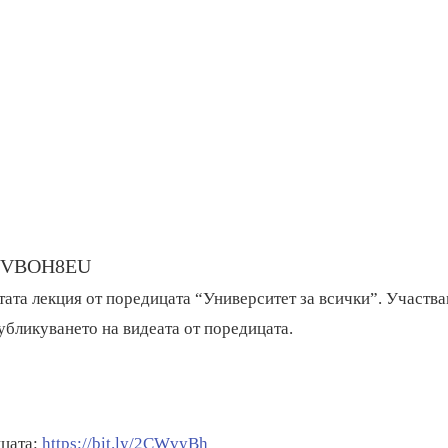
pmlVBOH8EU
тата лекция от поредицата “Университет за всички”. Участва
убликуването на видеата от поредицата.
ицата:
https://bit.ly/2CWvyBh