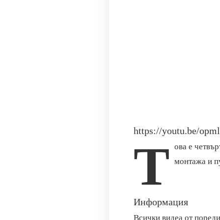
https://youtu.be/o
Т
ова е четвър
монтажа и п
Информация
Всички видеа от поред