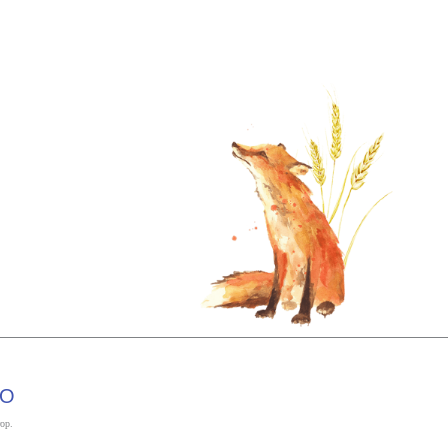
лната индустрия
EO
ор.