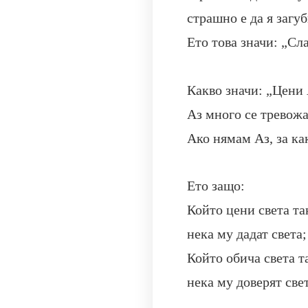
страшно е да я загу
Ето това значи: „Сл
Какво значи: „Цени А
Аз много се тревожа
Ако нямам Аз, за ка
Ето защо:
Който цени света так
нека му дадат света;
Който обича света та
нека му доверят свет