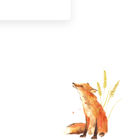
Следващ текст
12