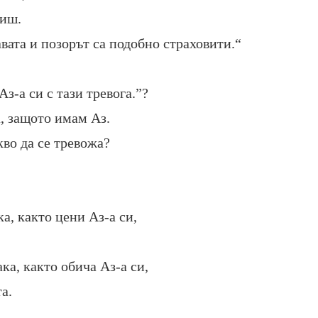
биш.
авата и позорът са подобно страховити.“
з-а си с тази тревога.”?
, защото имам Аз.
кво да се тревожа?
а, както цени Аз-а си,
ка, както обича Аз-а си,
а.