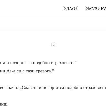
☽ДАО☾
☽МУЗИК
13
ата и позорът са подобно страховити.“
ни Аз-а си с тази тревога.”
во значи: „Славата и позорът са подобно страховити
чиш,