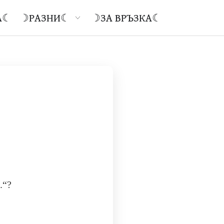
Open ☽Разни☾
А☾
☽РАЗНИ☾
☽ЗА ВРЪЗКА☾
.“?