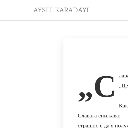
Skip
AYSEL KARADAYI
to
content
„С
лав
„Це
Как
Славата снижава:
страшно е да я полу